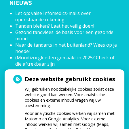
NIEUWS
Let op: valse Infomedics-mails over
openstaande rekening
Tanden bleken? Laat het veilig doen!
Gezond tandvlees: de basis voor een gezonde
mond
Naar de tandarts in het buitenland? Wees op je
hoede!
(Mond)zorgkosten gemaakt in 2025? Check of
die aftrekbaar zijn
Deze website gebruikt cookies
HOE GEZOND IS JE MOND?
Wij gebruiken noodzakelijke cookies zodat deze
website goed kan werken. Voor analytische
cookies en externe inhoud vragen wij uw
toestemming.
Voor analytische cookies werken wij samen met
Matomo en Google Analytics. Voor externe
inhoud werken wij samen met Google (Maps,